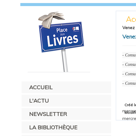
Ac
Venez d
Venez
- Consul
- Consul
- Consul
- Consul
ACCUEIL
L'ACTU
Créé l
mercre
Modifi
NEWSLETTER
mercre
LA BIBLIOTHÈQUE